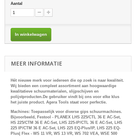
Aantal
In winkelwagen
MEER INFORMATIE
Hét nieuwe merk voor iedereen die op zoek is naar kwaliteit.
Wij bieden een compleet assortiment aan hoogwaardige
kwalitatieve schuurmaterialen, slijpschijven en
polijstproducten.De gebruiker vindt bij ons voor elke klus
het juiste product.
Agera Tools
staat voor perfectie.
Machines: Toepasselijk voor diverse gips schuurmachines.
Bijvoorbeeld,
Festool - PLANEX LHS 225/CTL 36 E AC-Set,
HS 225/CTM 36 E AC-Set, LHS 225-IP/CTL 36 E AC-Set, LHS
225 IP/CTM 36 E AC-Set, LHS 225 EQ-Plus/IP, LHS 225 EQ-
Plus| Flex - WS 11 VR, WS 13 VR, WS 702 VEA, WSE 500