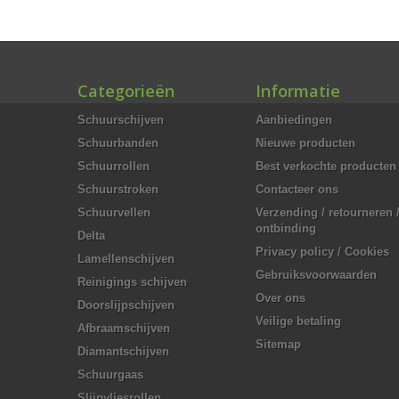
Categorieën
Informatie
Schuurschijven
Aanbiedingen
Schuurbanden
Nieuwe producten
Schuurrollen
Best verkochte producten
Schuurstroken
Contacteer ons
Schuurvellen
Verzending / retourneren 
ontbinding
Delta
Privacy policy / Cookies
Lamellenschijven
Gebruiksvoorwaarden
Reinigings schijven
Over ons
Doorslijpschijven
Veilige betaling
Afbraamschijven
Sitemap
Diamantschijven
Schuurgaas
Slijpvliesrollen