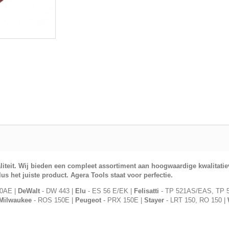
liteit. Wij bieden een compleet assortiment aan hoogwaardige kwalitatie
lus het juiste product.
Agera Tools
staat voor perfectie.
0AE |
DeWalt
- DW 443 |
Elu
- ES 56 E/EK |
Felisatti
- TP 521AS/EAS, TP 
Milwaukee
- ROS 150E |
Peugeot
- PRX 150E |
Stayer
- LRT 150, RO 150 |