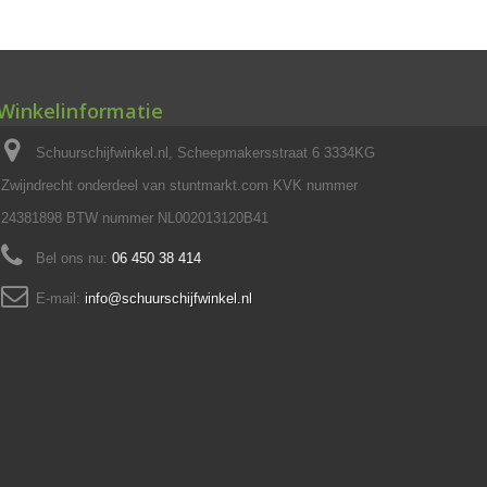
Winkelinformatie
Schuurschijfwinkel.nl, Scheepmakersstraat 6 3334KG
Zwijndrecht onderdeel van stuntmarkt.com KVK nummer
24381898 BTW nummer NL002013120B41
Bel ons nu:
06 450 38 414
E-mail:
info@schuurschijfwinkel.nl