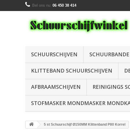
Bel ons nu:
06 450 38 414
SCHUURSCHIJVEN
SCHUURBAND
KLITTEBAND SCHUURSCHIJVEN
D
AFBRAAMSCHIJVEN
REINIGINGS S
STOFMASKER MONDMASKER MONDKAP
5 st Schuurschijf Ø150MM Klittenband P80 Korrel