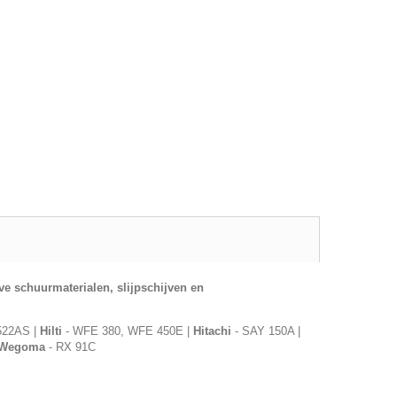
ve schuurmaterialen, slijpschijven en
522AS |
Hilti
- WFE 380, WFE 450E |
Hitachi
- SAY 150A |
Wegoma
- RX 91C