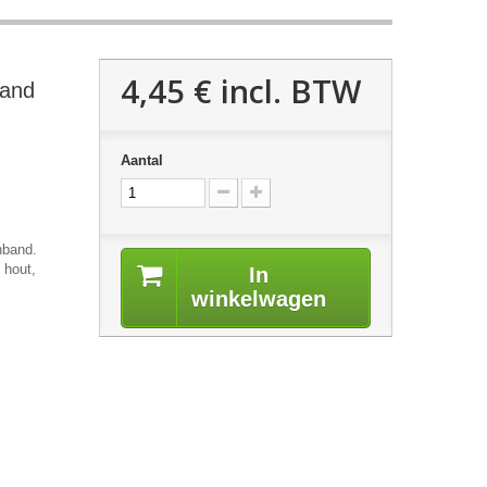
4,45 €
incl. BTW
band
Aantal
nband.
 hout,
In
winkelwagen