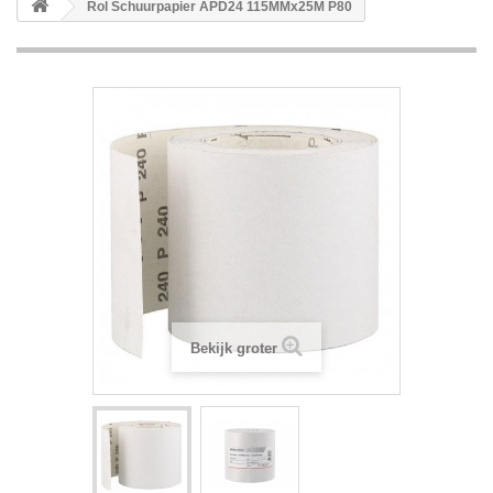
Rol Schuurpapier APD24 115MMx25M P80
Bekijk groter