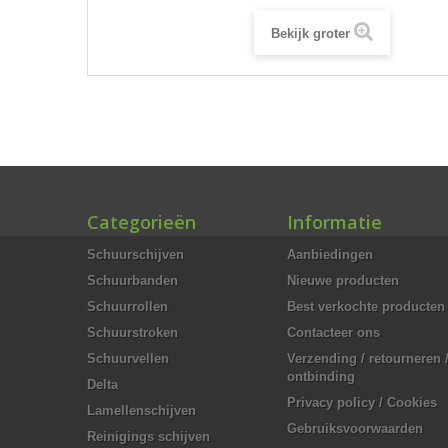
Bekijk groter
Categorieën
Informatie
Schuurschijven
Aanbiedingen
Schuurbanden
Nieuwe producten
Schuurrollen
Best verkochte producten
Schuurstroken
Contacteer ons
Schuurvellen
Verzending / retourneren 
ontbinding
Delta
Privacy policy / Cookies
Lamellenschijven
Gebruiksvoorwaarden
Reinigings schijven