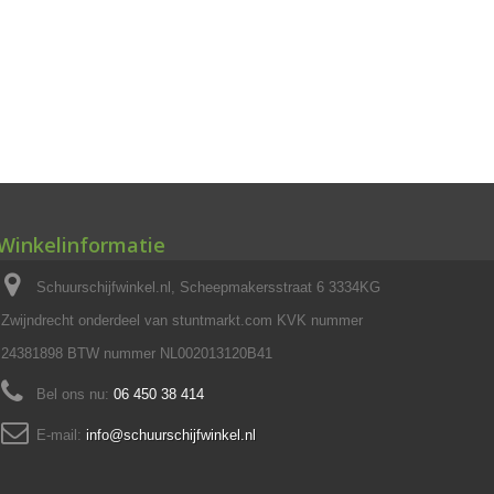
Winkelinformatie
Schuurschijfwinkel.nl, Scheepmakersstraat 6 3334KG
Zwijndrecht onderdeel van stuntmarkt.com KVK nummer
24381898 BTW nummer NL002013120B41
Bel ons nu:
06 450 38 414
E-mail:
info@schuurschijfwinkel.nl