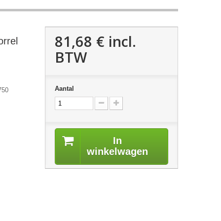
81,68 €
incl.
rrel
BTW
Aantal
750
In
winkelwagen