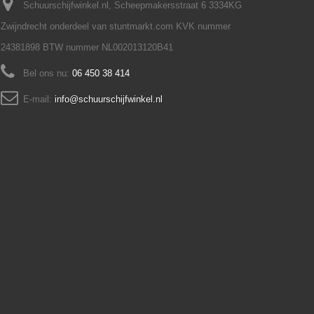
Schuurschijfwinkel.nl, Scheepmakersstraat 6 3334KG
Zwijndrecht onderdeel van stuntmarkt.com KVK nummer
24381898 BTW nummer NL002013120B41
Bel ons nu:
06 450 38 414
E-mail:
info@schuurschijfwinkel.nl