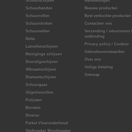
Schuurschijven
Aanbiedingen
Schuurbanden
Nieuwe producten
Schuurrollen
Best verkochte producten
Schuurstroken
Contacteer ons
Schuurvellen
Verzending / retourneren 
ontbinding
Delta
Privacy policy / Cookies
Lamellenschijven
Gebruiksvoorwaarden
Reinigings schijven
Over ons
Doorslijpschijven
Veilige betaling
Afbraamschijven
Sitemap
Diamantschijven
Schuurgaas
Slijpvliesrollen
Polijsten
Borstels
Diverse
Parket Vloeronderhoud
Stofmasker Mondmasker